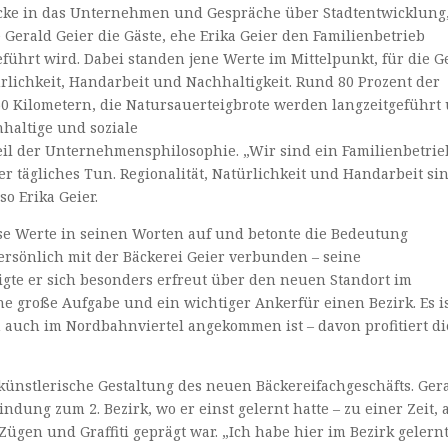
cke in das Unternehmen und Gespräche über Stadtentwicklung
erald Geier die Gäste, ehe Erika Geier den Familienbetrieb
geführt wird. Dabei standen jene Werte im Mittelpunkt, für die G
türlichkeit, Handarbeit und Nachhaltigkeit. Rund 80 Prozent der
0 Kilometern, die Natursauerteigbrote werden langzeitgeführt
haltige und soziale
 Teil der Unternehmensphilosophie. „Wir sind ein Familienbetrie
r tägliches Tun. Regionalität, Natürlichkeit und Handarbeit si
o Erika Geier.
iese Werte in seinen Worten auf und betonte die Bedeutung
Persönlich mit der Bäckerei Geier verbunden – seine
igte er sich besonders erfreut über den neuen Standort im
ine große Aufgabe und ein wichtiger Ankerfür einen Bezirk. Es i
n auch im Nordbahnviertel angekommen ist – davon profitiert di
künstlerische Gestaltung des neuen Bäckereifachgeschäfts. Ger
ndung zum 2. Bezirk, wo er einst gelernt hatte – zu einer Zeit, 
ügen und Graffiti geprägt war. „Ich habe hier im Bezirk gelernt