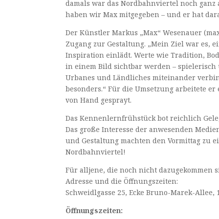
damals war das Nordbahnviertel noch ganz 
haben wir Max mitgegeben – und er hat darau
Der Künstler Markus „Max“ Wesenauer (max.r
Zugang zur Gestaltung. „Mein Ziel war es, 
Inspiration einlädt. Werte wie Tradition, Bo
in einem Bild sichtbar werden – spielerisch
Urbanes und Ländliches miteinander verbinde
besonders.“ Für die Umsetzung arbeitete er 
von Hand gesprayt.
Das Kennenlernfrühstück bot reichlich Gel
Das große Interesse der anwesenden Medienv
und Gestaltung machten den Vormittag zu e
Nordbahnviertel!
Für alljene, die noch nicht dazugekommen s
Adresse und die Öffnungszeiten:
Schweidlgasse 25, Ecke Bruno-Marek-Allee,
Öffnungszeiten: