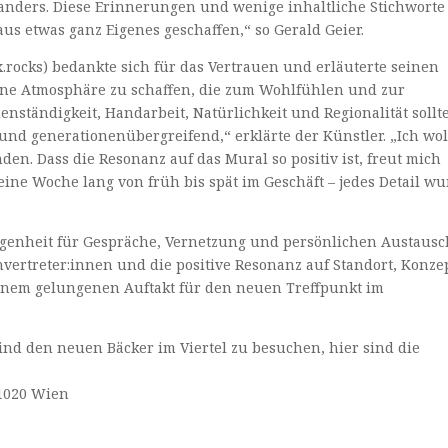
anders. Diese Erinnerungen und wenige inhaltliche Stichworte
s etwas ganz Eigenes geschaffen,“ so Gerald Geier.
ocks) bedankte sich für das Vertrauen und erläuterte seinen
eine Atmosphäre zu schaffen, die zum Wohlfühlen und zur
denständigkeit, Handarbeit, Natürlichkeit und Regionalität sollt
 und generationenübergreifend,“ erklärte der Künstler. „Ich wol
n. Dass die Resonanz auf das Mural so positiv ist, freut mich
eine Woche lang von früh bis spät im Geschäft – jedes Detail w
egenheit für Gespräche, Vernetzung und persönlichen Austausc
ertreter:innen und die positive Resonanz auf Standort, Konze
inem gelungenen Auftakt für den neuen Treffpunkt im
ind den neuen Bäcker im Viertel zu besuchen, hier sind die
 1020 Wien