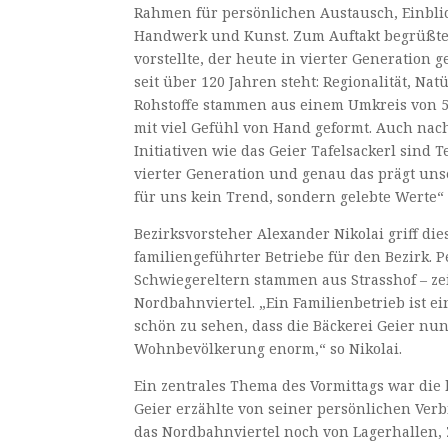
Rahmen für persönlichen Austausch, Einbli
Handwerk und Kunst. Zum Auftakt begrüßte G
vorstellte, der heute in vierter Generation 
seit über 120 Jahren steht: Regionalität, Na
Rohstoffe stammen aus einem Umkreis von 5
mit viel Gefühl von Hand geformt. Auch nach
Initiativen wie das Geier Tafelsackerl sind
vierter Generation und genau das prägt unse
für uns kein Trend, sondern gelebte Werte“ s
Bezirksvorsteher Alexander Nikolai griff d
familiengeführter Betriebe für den Bezirk. 
Schwiegereltern stammen aus Strasshof – ze
Nordbahnviertel. „Ein Familienbetrieb ist e
schön zu sehen, dass die Bäckerei Geier nu
Wohnbevölkerung enorm,“ so Nikolai.
Ein zentrales Thema des Vormittags war die 
Geier erzählte von seiner persönlichen Verbi
das Nordbahnviertel noch von Lagerhallen, Z