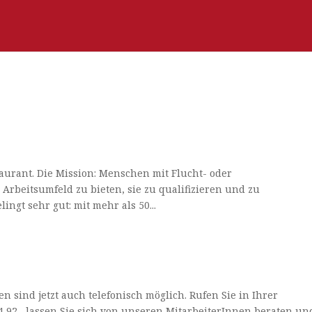
abibi & Hawara liefert!
aurant. Die Mission: Menschen mit Flucht- oder
Arbeitsumfeld zu bieten, sie zu qualifizieren und zu
gt sehr gut: mit mehr als 50...
 bei reformstarkMartin bestellen!
en sind jetzt auch telefonisch möglich. Rufen Sie in Ihrer
 74 92 , lassen Sie sich von unseren MitarbeiterInnen beraten un