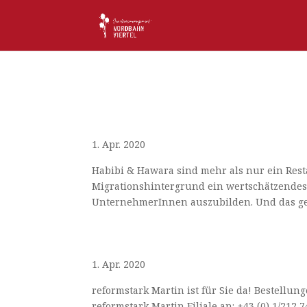
Hunger? Kein Problem! H
1. Apr. 2020
Habibi & Hawara sind mehr als nur ein Rest
Migrationshintergrund ein wertschätzendes 
UnternehmerInnen auszubilden. Und das gelin
Ab jetzt können Sie auch
1. Apr. 2020
reformstark Martin ist für Sie da! Bestellung
reformstark Martin Filiale an: +43 (0) 1/212